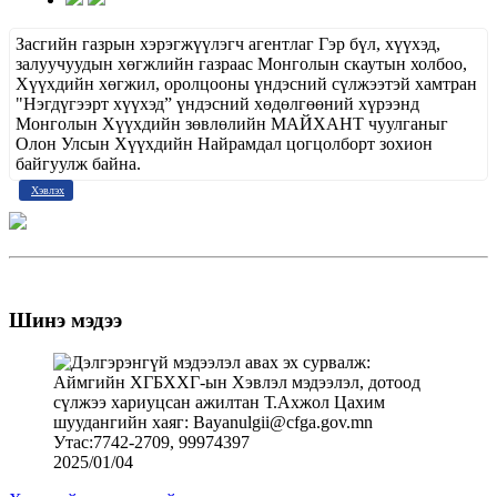
Засгийн газрын хэрэгжүүлэгч агентлаг Гэр бүл, хүүхэд,
залуучуудын хөгжлийн газраас Монголын скаутын холбоо,
Хүүхдийн хөгжил, оролцооны үндэсний сүлжээтэй хамтран
"Нэгдүгээрт хүүхэд” үндэсний хөдөлгөөний хүрээнд
Монголын Хүүхдийн зөвлөлийн МАЙХАНТ чуулганыг
Олон Улсын Хүүхдийн Найрамдал цогцолборт зохион
байгуулж байна.
Хэвлэх
Шинэ мэдээ
2025/01/04