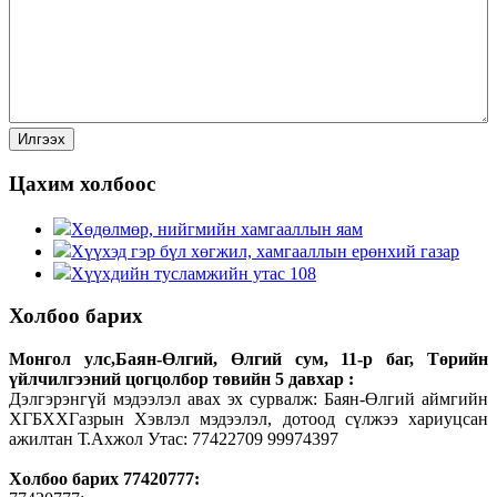
Цахим холбоос
Хөдөлмөр, нийгмийн хамгааллын яам
Хүүхэд гэр бүл хөгжил, хамгааллын ерөнхий газар
Хүүхдийн тусламжийн утас 108
Холбоо барих
Монгол улс,Баян-Өлгий, Өлгий сум, 11-р баг, Төрийн
үйлчилгээний цогцолбор төвийн 5 давхар :
Дэлгэрэнгүй мэдээлэл авах эх сурвалж: Баян-Өлгий аймгийн
ХГБХХГазрын Хэвлэл мэдээлэл, дотоод сүлжээ хариуцсан
ажилтан Т.Ахжол Утас: 77422709 99974397
Холбоо барих 77420777: