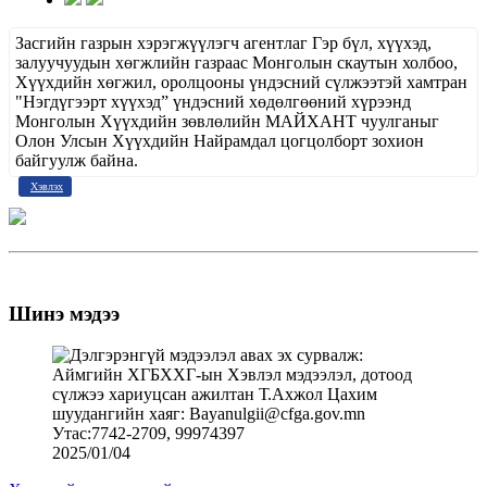
Засгийн газрын хэрэгжүүлэгч агентлаг Гэр бүл, хүүхэд,
залуучуудын хөгжлийн газраас Монголын скаутын холбоо,
Хүүхдийн хөгжил, оролцооны үндэсний сүлжээтэй хамтран
"Нэгдүгээрт хүүхэд” үндэсний хөдөлгөөний хүрээнд
Монголын Хүүхдийн зөвлөлийн МАЙХАНТ чуулганыг
Олон Улсын Хүүхдийн Найрамдал цогцолборт зохион
байгуулж байна.
Хэвлэх
Шинэ мэдээ
2025/01/04