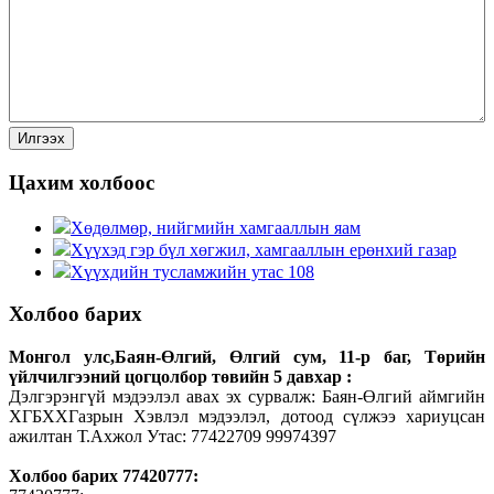
Цахим холбоос
Хөдөлмөр, нийгмийн хамгааллын яам
Хүүхэд гэр бүл хөгжил, хамгааллын ерөнхий газар
Хүүхдийн тусламжийн утас 108
Холбоо барих
Монгол улс,Баян-Өлгий, Өлгий сум, 11-р баг, Төрийн
үйлчилгээний цогцолбор төвийн 5 давхар :
Дэлгэрэнгүй мэдээлэл авах эх сурвалж: Баян-Өлгий аймгийн
ХГБХХГазрын Хэвлэл мэдээлэл, дотоод сүлжээ хариуцсан
ажилтан Т.Ахжол Утас: 77422709 99974397
Холбоо барих 77420777: