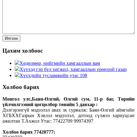
Цахим холбоос
Хөдөлмөр, нийгмийн хамгааллын яам
Хүүхэд гэр бүл хөгжил, хамгааллын ерөнхий газар
Хүүхдийн тусламжийн утас 108
Холбоо барих
Монгол улс,Баян-Өлгий, Өлгий сум, 11-р баг, Төрийн
үйлчилгээний цогцолбор төвийн 5 давхар :
Дэлгэрэнгүй мэдээлэл авах эх сурвалж: Баян-Өлгий аймгийн
ХГБХХГазрын Хэвлэл мэдээлэл, дотоод сүлжээ хариуцсан
ажилтан Т.Ахжол Утас: 77422709 99974397
Холбоо барих 77420777: