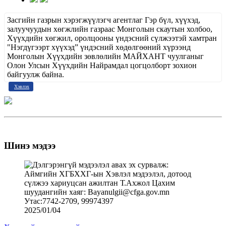
Засгийн газрын хэрэгжүүлэгч агентлаг Гэр бүл, хүүхэд,
залуучуудын хөгжлийн газраас Монголын скаутын холбоо,
Хүүхдийн хөгжил, оролцооны үндэсний сүлжээтэй хамтран
"Нэгдүгээрт хүүхэд” үндэсний хөдөлгөөний хүрээнд
Монголын Хүүхдийн зөвлөлийн МАЙХАНТ чуулганыг
Олон Улсын Хүүхдийн Найрамдал цогцолборт зохион
байгуулж байна.
Хэвлэх
Шинэ мэдээ
2025/01/04