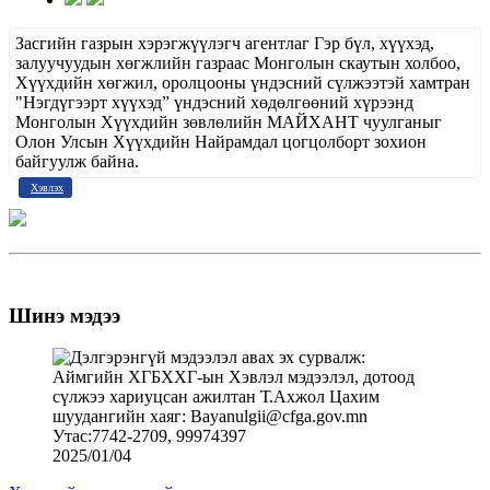
Засгийн газрын хэрэгжүүлэгч агентлаг Гэр бүл, хүүхэд,
залуучуудын хөгжлийн газраас Монголын скаутын холбоо,
Хүүхдийн хөгжил, оролцооны үндэсний сүлжээтэй хамтран
"Нэгдүгээрт хүүхэд” үндэсний хөдөлгөөний хүрээнд
Монголын Хүүхдийн зөвлөлийн МАЙХАНТ чуулганыг
Олон Улсын Хүүхдийн Найрамдал цогцолборт зохион
байгуулж байна.
Хэвлэх
Шинэ мэдээ
2025/01/04