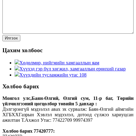
Цахим холбоос
Хөдөлмөр, нийгмийн хамгааллын яам
Хүүхэд гэр бүл хөгжил, хамгааллын ерөнхий газар
Хүүхдийн тусламжийн утас 108
Холбоо барих
Монгол улс,Баян-Өлгий, Өлгий сум, 11-р баг, Төрийн
үйлчилгээний цогцолбор төвийн 5 давхар :
Дэлгэрэнгүй мэдээлэл авах эх сурвалж: Баян-Өлгий аймгийн
ХГБХХГазрын Хэвлэл мэдээлэл, дотоод сүлжээ хариуцсан
ажилтан Т.Ахжол Утас: 77422709 99974397
Холбоо барих 77420777: