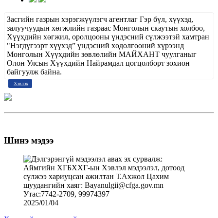
Засгийн газрын хэрэгжүүлэгч агентлаг Гэр бүл, хүүхэд,
залуучуудын хөгжлийн газраас Монголын скаутын холбоо,
Хүүхдийн хөгжил, оролцооны үндэсний сүлжээтэй хамтран
"Нэгдүгээрт хүүхэд” үндэсний хөдөлгөөний хүрээнд
Монголын Хүүхдийн зөвлөлийн МАЙХАНТ чуулганыг
Олон Улсын Хүүхдийн Найрамдал цогцолборт зохион
байгуулж байна.
Хэвлэх
Шинэ мэдээ
2025/01/04