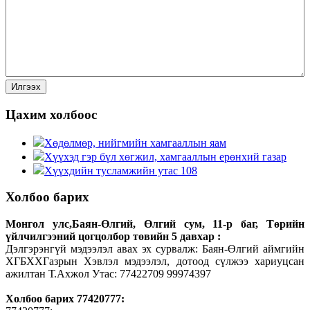
Цахим холбоос
Хөдөлмөр, нийгмийн хамгааллын яам
Хүүхэд гэр бүл хөгжил, хамгааллын ерөнхий газар
Хүүхдийн тусламжийн утас 108
Холбоо барих
Монгол улс,Баян-Өлгий, Өлгий сум, 11-р баг, Төрийн
үйлчилгээний цогцолбор төвийн 5 давхар :
Дэлгэрэнгүй мэдээлэл авах эх сурвалж: Баян-Өлгий аймгийн
ХГБХХГазрын Хэвлэл мэдээлэл, дотоод сүлжээ хариуцсан
ажилтан Т.Ахжол Утас: 77422709 99974397
Холбоо барих 77420777: