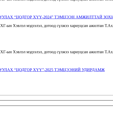
ЛАХ “ЦОДГОР ХҮҮ-2024” ТЭМЦЭЭН АМЖИЛТТАЙ ЗОХ
УЛАХ “ЦОДГОР ХҮҮ”-2025 ТЭМЦЭЭНИЙ УДИРДАМЖ