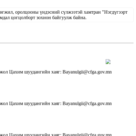
хөгжил, оролцооны үндэсний сүлжээтэй хамтран "Нэгдүгээрт
ал цогцолборт зохион байгуулж байна.