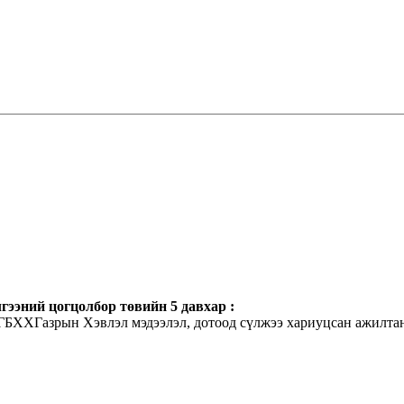
гээний цогцолбор төвийн 5 давхар :
ХГБХХГазрын Хэвлэл мэдээлэл, дотоод сүлжээ хариуцсан ажилта