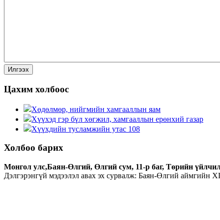
Цахим холбоос
Хөдөлмөр, нийгмийн хамгааллын яам
Хүүхэд гэр бүл хөгжил, хамгааллын ерөнхий газар
Хүүхдийн тусламжийн утас 108
Холбоо барих
Монгол улс,Баян-Өлгий, Өлгий сум, 11-р баг, Төрийн үйлчил
Дэлгэрэнгүй мэдээлэл авах эх сурвалж: Баян-Өлгий аймгийн 
Холбоо барих 77420777:
77420777:
bayanulgii@cfga.gov.mn: bayanhongor@cfga.gov.mn