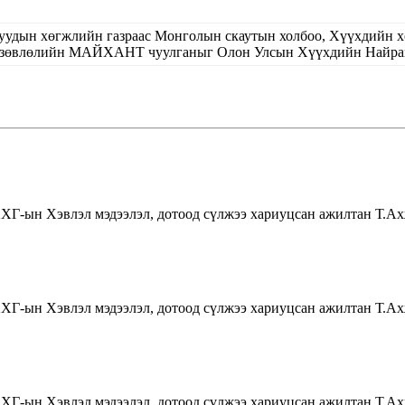
уучуудын хөгжлийн газраас Монголын скаутын холбоо, Хүүхдийн 
 зөвлөлийн МАЙХАНТ чуулганыг Олон Улсын Хүүхдийн Найрамд