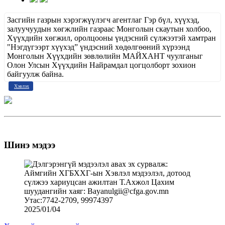
Засгийн газрын хэрэгжүүлэгч агентлаг Гэр бүл, хүүхэд,
залуучуудын хөгжлийн газраас Монголын скаутын холбоо,
Хүүхдийн хөгжил, оролцооны үндэсний сүлжээтэй хамтран
"Нэгдүгээрт хүүхэд” үндэсний хөдөлгөөний хүрээнд
Монголын Хүүхдийн зөвлөлийн МАЙХАНТ чуулганыг
Олон Улсын Хүүхдийн Найрамдал цогцолборт зохион
байгуулж байна.
Хэвлэх
Шинэ мэдээ
2025/01/04