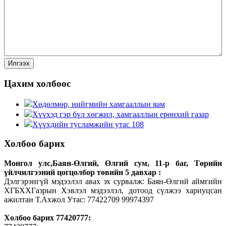
Цахим холбоос
Хөдөлмөр, нийгмийн хамгааллын яам
Хүүхэд гэр бүл хөгжил, хамгааллын ерөнхий газар
Хүүхдийн тусламжийн утас 108
Холбоо барих
Монгол улс,Баян-Өлгий, Өлгий сум, 11-р баг, Төрийн
үйлчилгээний цогцолбор төвийн 5 давхар :
Дэлгэрэнгүй мэдээлэл авах эх сурвалж: Баян-Өлгий аймгийн
ХГБХХГазрын Хэвлэл мэдээлэл, дотоод сүлжээ хариуцсан
ажилтан Т.Ахжол Утас: 77422709 99974397
Холбоо барих 77420777: