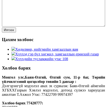
Цахим холбоос
Хөдөлмөр, нийгмийн хамгааллын яам
Хүүхэд гэр бүл хөгжил, хамгааллын ерөнхий газар
Хүүхдийн тусламжийн утас 108
Холбоо барих
Монгол улс,Баян-Өлгий, Өлгий сум, 11-р баг, Төрийн
үйлчилгээний цогцолбор төвийн 5 давхар :
Дэлгэрэнгүй мэдээлэл авах эх сурвалж: Баян-Өлгий аймгийн
ХГБХХГазрын Хэвлэл мэдээлэл, дотоод сүлжээ хариуцсан
ажилтан Т.Ахжол Утас: 77422709 99974397
Холбоо барих 77420777: