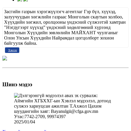
Засгийн газрын хэрэгжүүлэгч агентлаг Гэр бүл, хүүхэд,
залуучуудын хөгжлийн газраас Монголын скаутын холбоо,
Хүүхдийн хөгжил, оролцооны үндэсний сүлжээтэй хамтран
"Нэгдүгээрт хүүхэд” үндэсний хөдөлгөөний хүрээнд
Монголын Хүүхдийн зөвлөлийн МАЙХАНТ чуулганыг
Олон Улсын Хүүхдийн Найрамдал цогцолборт зохион
байгуулж байна.
Хэвлэх
Шинэ мэдээ
2025/01/04