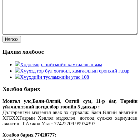
Цахим холбоос
Хөдөлмөр, нийгмийн хамгааллын яам
Хүүхэд гэр бүл хөгжил, хамгааллын ерөнхий газар
Хүүхдийн тусламжийн утас 108
Холбоо барих
Монгол улс,Баян-Өлгий, Өлгий сум, 11-р баг, Төрийн
үйлчилгээний цогцолбор төвийн 5 давхар :
Дэлгэрэнгүй мэдээлэл авах эх сурвалж: Баян-Өлгий аймгийн
ХГБХХГазрын Хэвлэл мэдээлэл, дотоод сүлжээ хариуцсан
ажилтан Т.Ахжол Утас: 77422709 99974397
Холбоо барих 77420777: