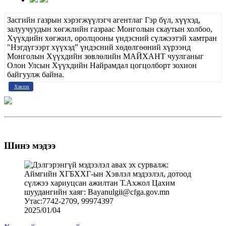
Засгийн газрын хэрэгжүүлэгч агентлаг Гэр бүл, хүүхэд,
залуучуудын хөгжлийн газраас Монголын скаутын холбоо,
Хүүхдийн хөгжил, оролцооны үндэсний сүлжээтэй хамтран
"Нэгдүгээрт хүүхэд” үндэсний хөдөлгөөний хүрээнд
Монголын Хүүхдийн зөвлөлийн МАЙХАНТ чуулганыг
Олон Улсын Хүүхдийн Найрамдал цогцолборт зохион
байгуулж байна.
Хэвлэх
Шинэ мэдээ
2025/01/04