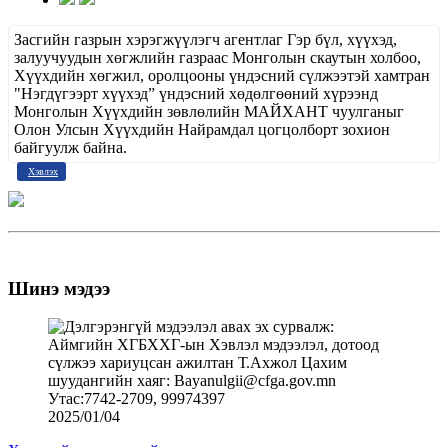
Засгийн газрын хэрэгжүүлэгч агентлаг Гэр бүл, хүүхэд,
залуучуудын хөгжлийн газраас Монголын скаутын холбоо,
Хүүхдийн хөгжил, оролцооны үндэсний сүлжээтэй хамтран
"Нэгдүгээрт хүүхэд” үндэсний хөдөлгөөний хүрээнд
Монголын Хүүхдийн зөвлөлийн МАЙХАНТ чуулганыг
Олон Улсын Хүүхдийн Найрамдал цогцолборт зохион
байгуулж байна.
Хэвлэх
Шинэ мэдээ
2025/01/04