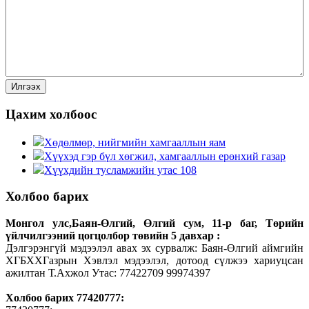
Цахим холбоос
Хөдөлмөр, нийгмийн хамгааллын яам
Хүүхэд гэр бүл хөгжил, хамгааллын ерөнхий газар
Хүүхдийн тусламжийн утас 108
Холбоо барих
Монгол улс,Баян-Өлгий, Өлгий сум, 11-р баг, Төрийн
үйлчилгээний цогцолбор төвийн 5 давхар :
Дэлгэрэнгүй мэдээлэл авах эх сурвалж: Баян-Өлгий аймгийн
ХГБХХГазрын Хэвлэл мэдээлэл, дотоод сүлжээ хариуцсан
ажилтан Т.Ахжол Утас: 77422709 99974397
Холбоо барих 77420777: