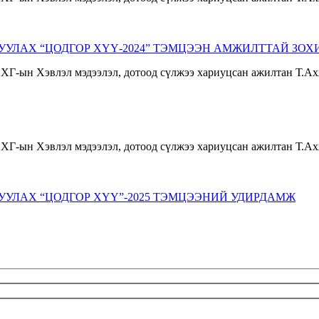
ЛАХ “ЦОДГОР ХҮҮ-2024” ТЭМЦЭЭН АМЖИЛТТАЙ ЗОХ
УЛАХ “ЦОДГОР ХҮҮ”-2025 ТЭМЦЭЭНИЙ УДИРДАМЖ