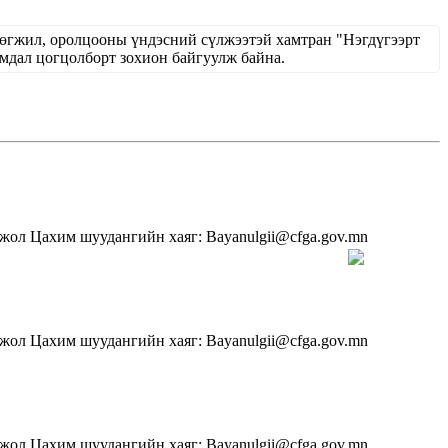
хөгжил, оролцооны үндэсний сүлжээтэй хамтран "Нэгдүгээрт
ал цогцолборт зохион байгуулж байна.