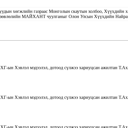
уучуудын хөгжлийн газраас Монголын скаутын холбоо, Хүүхдийн 
 зөвлөлийн МАЙХАНТ чуулганыг Олон Улсын Хүүхдийн Найрамд