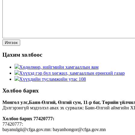
Цахим холбоос
Хөдөлмөр, нийгмийн хамгааллын яам
Хүүхэд гэр бүл хөгжил, хамгааллын ерөнхий газар
Хүүхдийн тусламжийн утас 108
Холбоо барих
Монгол улс,Баян-Өлгий, Өлгий сум, 11-р баг, Төрийн үйлчил
Дэлгэрэнгүй мэдээлэл авах эх сурвалж: Баян-Өлгий аймгийн 
Холбоо барих 77420777:
77420777:
bayanulgii@cfga.gov.mn: bayanhongor@cfga.gov.mn