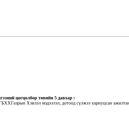
гээний цогцолбор төвийн 5 давхар :
ХГБХХГазрын Хэвлэл мэдээлэл, дотоод сүлжээ хариуцсан ажилта