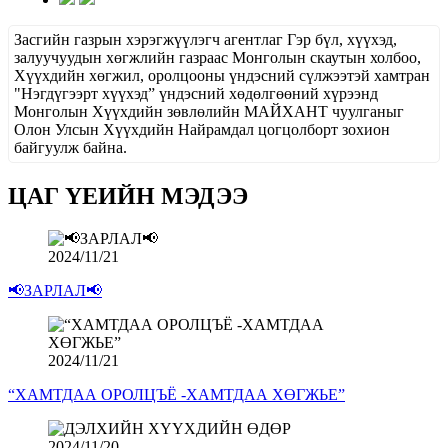
Засгийн газрын хэрэгжүүлэгч агентлаг Гэр бүл, хүүхэд,
залуучуудын хөгжлийн газраас Монголын скаутын холбоо,
Хүүхдийн хөгжил, оролцооны үндэсний сүлжээтэй хамтран
"Нэгдүгээрт хүүхэд” үндэсний хөдөлгөөний хүрээнд
Монголын Хүүхдийн зөвлөлийн МАЙХАНТ чуулганыг
Олон Улсын Хүүхдийн Найрамдал цогцолборт зохион
байгуулж байна.
ЦАГ ҮЕИЙН МЭДЭЭ
2024/11/21
📢ЗАРЛАЛ📢
2024/11/21
“ХАМТДАА ОРОЛЦЪЁ -ХАМТДАА ХӨГЖЬЕ”
2024/11/20