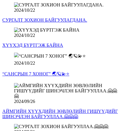
2024/10/22
СУРГАЛТ ЗОХИОН БАЙГУУЛАГДАНА.
2024/10/22
ХҮҮХЭД БҮРТГЭЖ БАЙНА
2024/10/22
“САНСРЫН 7 ХОНОГ" 🌏🪐💫⭐️
2024/09/26
АЙМГИЙН ХҮҮХДИЙН ЗӨВЛӨЛИЙН ГИШҮҮДИЙГ
ШИНЭЧЛЭН БАЙГУУЛЛАА.🤗🤗🤗