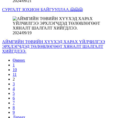
2024/09/21
СУРГАЛТ ЗОХИОН БАЙГУУЛЛАА.🤗🤗🤗
2024/09/19
АЙМГИЙН ТӨВИЙН ХҮҮХЭД ХАРАХ ҮЙЛЧИЛГЭЭ
ЭРХЛЭГЧДЭД ТӨЛӨВЛӨГӨӨТ ХЯНАЛТ ШАЛГАЛТ
ХИЙГДЛЭЭ.
Өмнөх
1
10
11
2
3
4
5
6
7
8
9
Дараах