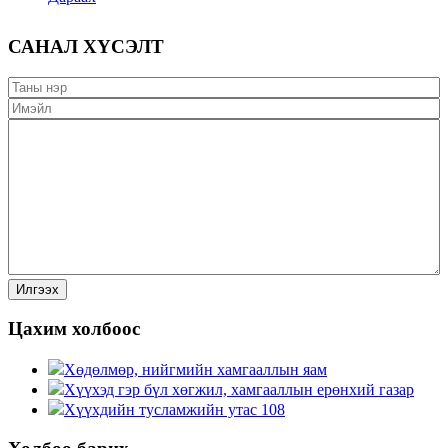
САНАЛ ХҮСЭЛТ
Цахим холбоос
Хөдөлмөр, нийгмийн хамгааллын яам
Хүүхэд гэр бүл хөгжил, хамгааллын ерөнхий газар
Хүүхдийн тусламжийн утас 108